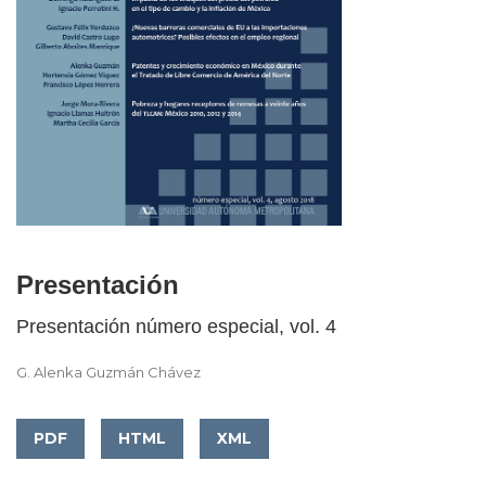
##issue.tableOfContents##
Presentación
Presentación número especial, vol. 4
G. Alenka Guzmán Chávez
PDF
HTML
XML