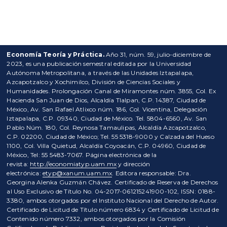
Economía Teoría y Práctica.
Año 31, núm. 59, julio-diciembre de
2023, es una publicación semestral editada por la Universidad
Autónoma Metropolitana, a través de las Unidades Iztapalapa,
Azcapotzalco y Xochimilco, División de Ciencias Sociales y
Humanidades. Prolongación Canal de Miramontes núm. 3855, Col. Ex
Hacienda San Juan de Dios, Alcaldía Tlalpan, C.P. 14387, Ciudad de
México, Av. San Rafael Atlixco núm. 186, Col. Vicentina, Delegación
Iztapalapa, C.P. 09340, Ciudad de México. Tel. 5804-6560, Av. San
Pablo Núm. 180, Col. Reynosa Tamaulipas, Alcaldía Azcapotzalco,
C.P. 02200, Ciudad de México; Tel. 55 5318-9000 y Calzada del Hueso
1100, Col. Villa Quietud, Alcaldía Coyoacán, C.P. 04960, Ciudad de
México, Tel: 55 5483-7067. Página electrónica de la
revista:
http://economiatyp.uam.mx
y dirección
electrónica:
etyp@xanum.uam.mx
. Editora responsable: Dra.
Georgina Alenka Guzmán Chávez. Certificado de Reserva de Derechos
al Uso Exclusivo de Título No. 04-2017-061215241900-102, ISSN: 0188-
3380, ambos otorgados por el Instituto Nacional del Derecho de Autor.
Certificado de Licitud de Título número 6834 y Certificado de Licitud de
Contenido número 7332, ambos otorgados por la Comisión