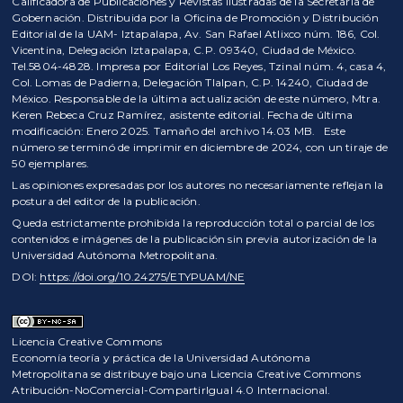
Calificadora de Publicaciones y Revistas Ilustradas de la Secretaría de
Gobernación. Distribuida por la Oficina de Promoción y Distribución
Editorial de la UAM- Iztapalapa, Av. San Rafael Atlixco núm. 186, Col.
Vicentina, Delegación Iztapalapa, C.P. 09340, Ciudad de México.
Tel.5804-4828. Impresa por Editorial Los Reyes, Tzinal núm. 4, casa 4,
Col. Lomas de Padierna, Delegación Tlalpan, C.P. 14240, Ciudad de
México. Responsable de la última actualización de este número, Mtra.
Keren Rebeca Cruz Ramírez, asistente editorial. Fecha de última
modificación: Enero 2025. Tamaño del archivo 14.03 MB. Este
número se terminó de imprimir en diciembre de 2024, con un tiraje de
50 ejemplares.
Las opiniones expresadas por los autores no necesariamente reflejan la
postura del editor de la publicación.
Queda estrictamente prohibida la reproducción total o parcial de los
contenidos e imágenes de la publicación sin previa autorización de la
Universidad Autónoma Metropolitana.
DOI:
https://doi.org/10.24275/ETYPUAM/NE
Licencia Creative Commons
Economía teoría y práctica de la Universidad Autónoma
Metropolitana se distribuye bajo una Licencia Creative Commons
Atribución-NoComercial-CompartirIgual 4.0 Internacional.