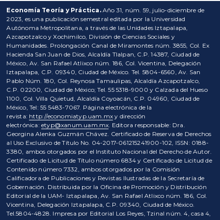
Economía Teoría y Práctica.
Año 31, núm. 59, julio-diciembre de
2023, es una publicación semestral editada por la Universidad
Autónoma Metropolitana, a través de las Unidades Iztapalapa,
Azcapotzalco y Xochimilco, División de Ciencias Sociales y
Humanidades. Prolongación Canal de Miramontes núm. 3855, Col. Ex
Hacienda San Juan de Dios, Alcaldía Tlalpan, C.P. 14387, Ciudad de
México, Av. San Rafael Atlixco núm. 186, Col. Vicentina, Delegación
Iztapalapa, C.P. 09340, Ciudad de México. Tel. 5804-6560, Av. San
Pablo Núm. 180, Col. Reynosa Tamaulipas, Alcaldía Azcapotzalco,
C.P. 02200, Ciudad de México; Tel. 55 5318-9000 y Calzada del Hueso
1100, Col. Villa Quietud, Alcaldía Coyoacán, C.P. 04960, Ciudad de
México, Tel: 55 5483-7067. Página electrónica de la
revista:
http://economiatyp.uam.mx
y dirección
electrónica:
etyp@xanum.uam.mx
. Editora responsable: Dra.
Georgina Alenka Guzmán Chávez. Certificado de Reserva de Derechos
al Uso Exclusivo de Título No. 04-2017-061215241900-102, ISSN: 0188-
3380, ambos otorgados por el Instituto Nacional del Derecho de Autor.
Certificado de Licitud de Título número 6834 y Certificado de Licitud de
Contenido número 7332, ambos otorgados por la Comisión
Calificadora de Publicaciones y Revistas Ilustradas de la Secretaría de
Gobernación. Distribuida por la Oficina de Promoción y Distribución
Editorial de la UAM- Iztapalapa, Av. San Rafael Atlixco núm. 186, Col.
Vicentina, Delegación Iztapalapa, C.P. 09340, Ciudad de México.
Tel.5804-4828. Impresa por Editorial Los Reyes, Tzinal núm. 4, casa 4,