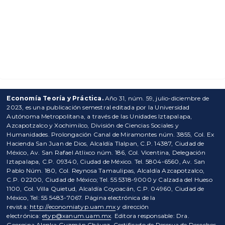
Economía Teoría y Práctica.
Año 31, núm. 59, julio-diciembre de
2023, es una publicación semestral editada por la Universidad
Autónoma Metropolitana, a través de las Unidades Iztapalapa,
Azcapotzalco y Xochimilco, División de Ciencias Sociales y
Humanidades. Prolongación Canal de Miramontes núm. 3855, Col. Ex
Hacienda San Juan de Dios, Alcaldía Tlalpan, C.P. 14387, Ciudad de
México, Av. San Rafael Atlixco núm. 186, Col. Vicentina, Delegación
Iztapalapa, C.P. 09340, Ciudad de México. Tel. 5804-6560, Av. San
Pablo Núm. 180, Col. Reynosa Tamaulipas, Alcaldía Azcapotzalco,
C.P. 02200, Ciudad de México; Tel. 55 5318-9000 y Calzada del Hueso
1100, Col. Villa Quietud, Alcaldía Coyoacán, C.P. 04960, Ciudad de
México, Tel: 55 5483-7067. Página electrónica de la
revista:
http://economiatyp.uam.mx
y dirección
electrónica:
etyp@xanum.uam.mx
. Editora responsable: Dra.
Georgina Alenka Guzmán Chávez. Certificado de Reserva de Derechos