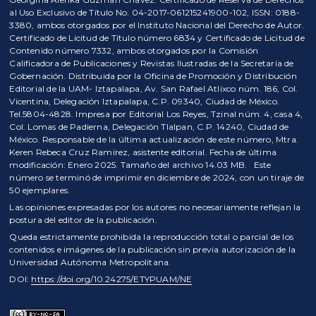
al Uso Exclusivo de Título No. 04-2017-061215241900-102, ISSN: 0188-
3380, ambos otorgados por el Instituto Nacional del Derecho de Autor.
Certificado de Licitud de Título número 6834 y Certificado de Licitud de
Contenido número 7332, ambos otorgados por la Comisión
Calificadora de Publicaciones y Revistas Ilustradas de la Secretaría de
Gobernación. Distribuida por la Oficina de Promoción y Distribución
Editorial de la UAM- Iztapalapa, Av. San Rafael Atlixco núm. 186, Col.
Vicentina, Delegación Iztapalapa, C.P. 09340, Ciudad de México.
Tel.5804-4828. Impresa por Editorial Los Reyes, Tzinal núm. 4, casa 4,
Col. Lomas de Padierna, Delegación Tlalpan, C.P. 14240, Ciudad de
México. Responsable de la última actualización de este número, Mtra.
Keren Rebeca Cruz Ramírez, asistente editorial. Fecha de última
modificación: Enero 2025. Tamaño del archivo 14.03 MB. Este
número se terminó de imprimir en diciembre de 2024, con un tiraje de
50 ejemplares.
Las opiniones expresadas por los autores no necesariamente reflejan la
postura del editor de la publicación.
Queda estrictamente prohibida la reproducción total o parcial de los
contenidos e imágenes de la publicación sin previa autorización de la
Universidad Autónoma Metropolitana.
DOI:
https://doi.org/10.24275/ETYPUAM/NE