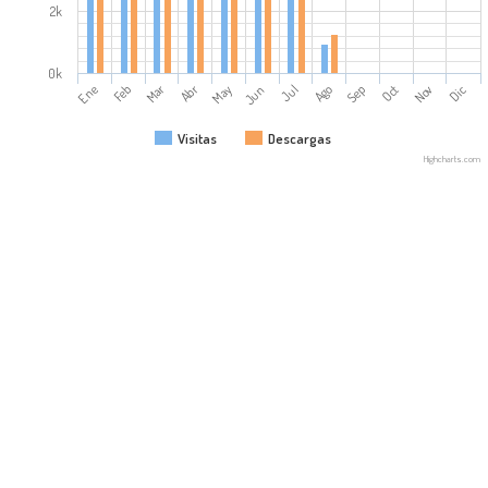
2k
0k
Mar
Abr
Ene
Feb
May
Jun
Jul
Ago
Sep
Oct
Nov
Dic
Visitas
Descargas
Highcharts.com