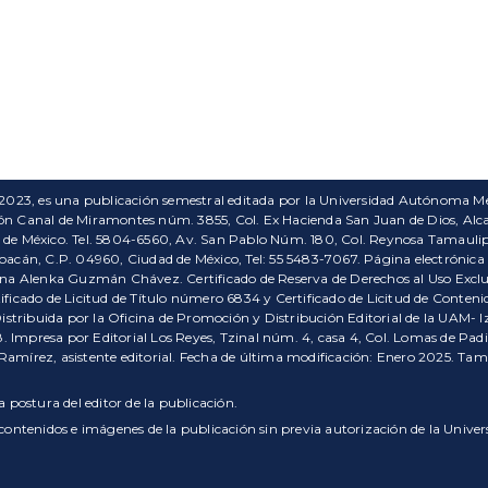
 2023, es una publicación semestral editada por la Universidad Autónoma Me
ón Canal de Miramontes núm. 3855, Col. Ex Hacienda San Juan de Dios, Alcald
 de México. Tel. 5804-6560, Av. San Pablo Núm. 180, Col. Reynosa Tamaulipa
oacán, C.P. 04960, Ciudad de México, Tel: 55 5483-7067. Página electrónica d
gina Alenka Guzmán Chávez. Certificado de Reserva de Derechos al Uso Excl
tificado de Licitud de Título número 6834 y Certificado de Licitud de Cont
Distribuida por la Oficina de Promoción y Distribución Editorial de la UAM- I
 Impresa por Editorial Los Reyes, Tzinal núm. 4, casa 4, Col. Lomas de Pad
 Ramírez, asistente editorial. Fecha de última modificación: Enero 2025. T
 postura del editor de la publicación.
s contenidos e imágenes de la publicación sin previa autorización de la Uni