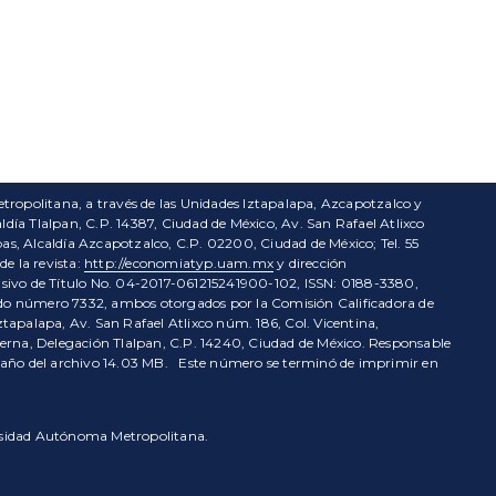
tropolitana, a través de las Unidades Iztapalapa, Azcapotzalco y
ía Tlalpan, C.P. 14387, Ciudad de México, Av. San Rafael Atlixco
s, Alcaldía Azcapotzalco, C.P. 02200, Ciudad de México; Tel. 55
e la revista:
http://economiatyp.uam.mx
y dirección
usivo de Título No. 04-2017-061215241900-102, ISSN: 0188-3380,
enido número 7332, ambos otorgados por la Comisión Calificadora de
ztapalapa, Av. San Rafael Atlixco núm. 186, Col. Vicentina,
ierna, Delegación Tlalpan, C.P. 14240, Ciudad de México. Responsable
amaño del archivo 14.03 MB. Este número se terminó de imprimir en
versidad Autónoma Metropolitana.