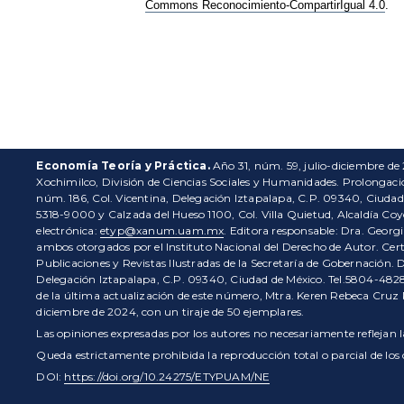
Commons Reconocimiento-CompartirIgual 4.0
.
Economía Teoría y Práctica.
Año 31, núm. 59, julio-diciembre de
Xochimilco, División de Ciencias Sociales y Humanidades. Prolongaci
núm. 186, Col. Vicentina, Delegación Iztapalapa, C.P. 09340, Ciudad
5318-9000 y Calzada del Hueso 1100, Col. Villa Quietud, Alcaldía Coy
electrónica:
etyp@xanum.uam.mx
. Editora responsable: Dra. Geor
ambos otorgados por el Instituto Nacional del Derecho de Autor. Cer
Publicaciones y Revistas Ilustradas de la Secretaría de Gobernación. 
Delegación Iztapalapa, C.P. 09340, Ciudad de México. Tel.5804-4828.
de la última actualización de este número, Mtra. Keren Rebeca Cruz
diciembre de 2024, con un tiraje de 50 ejemplares.
Las opiniones expresadas por los autores no necesariamente reflejan la
Queda estrictamente prohibida la reproducción total o parcial de lo
DOI:
https://doi.org/10.24275/ETYPUAM/NE