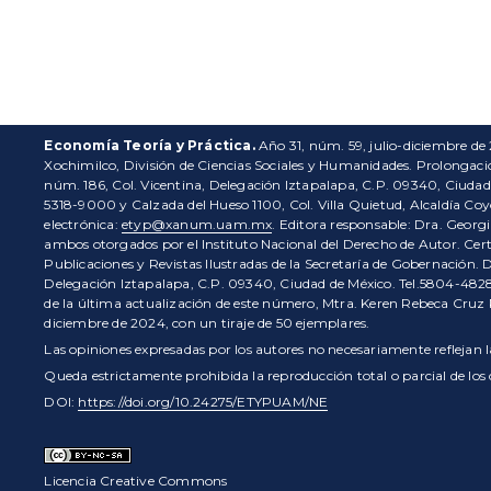
Economía Teoría y Práctica.
Año 31, núm. 59, julio-diciembre de
Xochimilco, División de Ciencias Sociales y Humanidades. Prolongaci
núm. 186, Col. Vicentina, Delegación Iztapalapa, C.P. 09340, Ciudad
5318-9000 y Calzada del Hueso 1100, Col. Villa Quietud, Alcaldía Coy
electrónica:
etyp@xanum.uam.mx
. Editora responsable: Dra. Geor
ambos otorgados por el Instituto Nacional del Derecho de Autor. Cer
Publicaciones y Revistas Ilustradas de la Secretaría de Gobernación. 
Delegación Iztapalapa, C.P. 09340, Ciudad de México. Tel.5804-4828.
de la última actualización de este número, Mtra. Keren Rebeca Cruz
diciembre de 2024, con un tiraje de 50 ejemplares.
Las opiniones expresadas por los autores no necesariamente reflejan la
Queda estrictamente prohibida la reproducción total o parcial de lo
DOI:
https://doi.org/10.24275/ETYPUAM/NE
Licencia Creative Commons