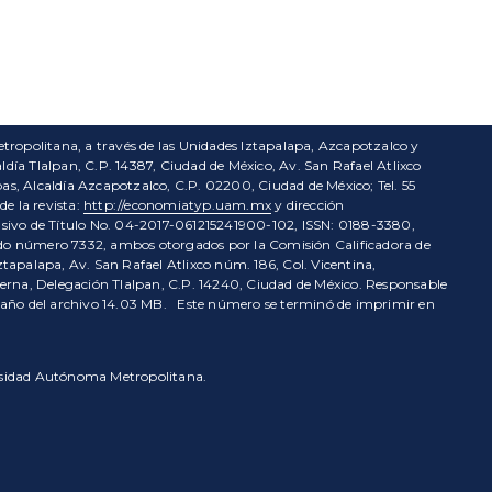
tropolitana, a través de las Unidades Iztapalapa, Azcapotzalco y
ía Tlalpan, C.P. 14387, Ciudad de México, Av. San Rafael Atlixco
s, Alcaldía Azcapotzalco, C.P. 02200, Ciudad de México; Tel. 55
e la revista:
http://economiatyp.uam.mx
y dirección
usivo de Título No. 04-2017-061215241900-102, ISSN: 0188-3380,
enido número 7332, ambos otorgados por la Comisión Calificadora de
ztapalapa, Av. San Rafael Atlixco núm. 186, Col. Vicentina,
ierna, Delegación Tlalpan, C.P. 14240, Ciudad de México. Responsable
amaño del archivo 14.03 MB. Este número se terminó de imprimir en
versidad Autónoma Metropolitana.