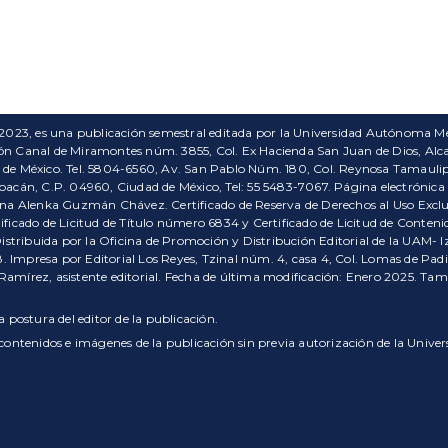
 2023, es una publicación semestral editada por la Universidad Autónoma Me
ón Canal de Miramontes núm. 3855, Col. Ex Hacienda San Juan de Dios, Alcald
 de México. Tel. 5804-6560, Av. San Pablo Núm. 180, Col. Reynosa Tamaulipa
oacán, C.P. 04960, Ciudad de México, Tel: 55 5483-7067. Página electrónica d
gina Alenka Guzmán Chávez. Certificado de Reserva de Derechos al Uso Excl
tificado de Licitud de Título número 6834 y Certificado de Licitud de Cont
Distribuida por la Oficina de Promoción y Distribución Editorial de la UAM- I
 Impresa por Editorial Los Reyes, Tzinal núm. 4, casa 4, Col. Lomas de Pad
 Ramírez, asistente editorial. Fecha de última modificación: Enero 2025. T
 postura del editor de la publicación.
s contenidos e imágenes de la publicación sin previa autorización de la Uni