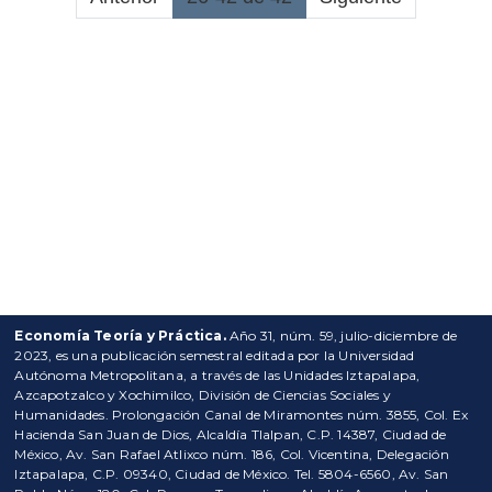
Economía Teoría y Práctica.
Año 31, núm. 59, julio-diciembre de
2023, es una publicación semestral editada por la Universidad
Autónoma Metropolitana, a través de las Unidades Iztapalapa,
Azcapotzalco y Xochimilco, División de Ciencias Sociales y
Humanidades. Prolongación Canal de Miramontes núm. 3855, Col. Ex
Hacienda San Juan de Dios, Alcaldía Tlalpan, C.P. 14387, Ciudad de
México, Av. San Rafael Atlixco núm. 186, Col. Vicentina, Delegación
Iztapalapa, C.P. 09340, Ciudad de México. Tel. 5804-6560, Av. San