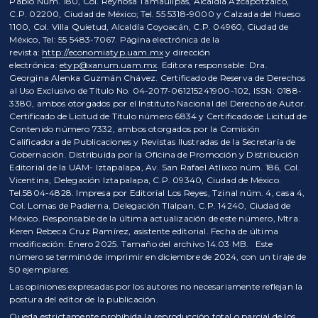
Pablo Núm. 180, Col. Reynosa Tamaulipas, Alcaldía Azcapotzalco,
C.P. 02200, Ciudad de México; Tel. 55 5318-9000 y Calzada del Hueso
1100, Col. Villa Quietud, Alcaldía Coyoacán, C.P. 04960, Ciudad de
México, Tel: 55 5483-7067. Página electrónica de la
revista:
http://economiatyp.uam.mx
y dirección
electrónica:
etyp@xanum.uam.mx
. Editora responsable: Dra.
Georgina Alenka Guzmán Chávez. Certificado de Reserva de Derechos
al Uso Exclusivo de Título No. 04-2017-061215241900-102, ISSN: 0188-
3380, ambos otorgados por el Instituto Nacional del Derecho de Autor.
Certificado de Licitud de Título número 6834 y Certificado de Licitud de
Contenido número 7332, ambos otorgados por la Comisión
Calificadora de Publicaciones y Revistas Ilustradas de la Secretaría de
Gobernación. Distribuida por la Oficina de Promoción y Distribución
Editorial de la UAM- Iztapalapa, Av. San Rafael Atlixco núm. 186, Col.
Vicentina, Delegación Iztapalapa, C.P. 09340, Ciudad de México.
Tel.5804-4828. Impresa por Editorial Los Reyes, Tzinal núm. 4, casa 4,
Col. Lomas de Padierna, Delegación Tlalpan, C.P. 14240, Ciudad de
México. Responsable de la última actualización de este número, Mtra.
Keren Rebeca Cruz Ramírez, asistente editorial. Fecha de última
modificación: Enero 2025. Tamaño del archivo 14.03 MB. Este
número se terminó de imprimir en diciembre de 2024, con un tiraje de
50 ejemplares.
Las opiniones expresadas por los autores no necesariamente reflejan la
postura del editor de la publicación.
Queda estrictamente prohibida la reproducción total o parcial de los