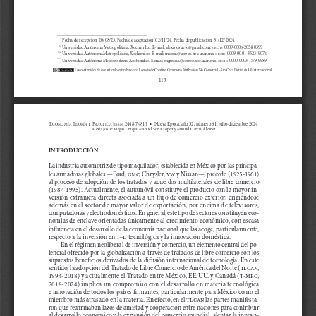
Fecha de recepción: 20/08/23. Fecha de aceptación: 02/11/24. Fecha de publicación: 31/12/2024.
     *
Universidad Autónoma Metropolitana, Xochimilco. E-mail: alexisjosuevo@gmail.com. 
0009-0006-2054-0399.
   **
ORCID:
Universidad Autónoma Metropolitana, Xochimilco. E-mail: msoria@correo.xoc.uam.mx. 
0009-0001-3523-9076.
  ***
ORCID: 
Universidad Autónoma Metropolitana, Xochimilco. E-mail: 
mgarciaa@correo.xoc.uam.mx
.
0000-0003-1579-9989.
****
ORCID:
Los contenidos de este artículo están bajo una licencia de Creative Commons Atribución No Comercial - Sin Obra Derivada 4.0 Internacional.
113
[
: 2448-7481]
t
Nueva Época, año 32, número 61, julio-diciembre 2024
E
 T
 P
CONOMÍA
EORÍA Y
RÁCTICA 
ISSN
Alexis Josué Vargas Ortega, Manuel Soria López y Manuel García Álvarez
INTRODUCCIÓN
La industria automotriz de tipo maquilador, establecida en México por las principa-
les armadoras globales —Ford, 
gmc
, Chrysler, 
vw
 y Nissan—, precede (1925-1961) 
al proceso de adopción de los tratados y acuerdos multilaterales de libre comercio 
(1987-1995). Actualmente, el automóvil constituye el producto con la mayor in
-
versión extranjera directa asociada a un flujo de comercio exterior, erigiéndose 
además en el sector de mayor valor de exportación, por encima de televisores, 
computadoras y electrodomésticos. En general, este tipo de sectores constituyen eco-
nomías de enclave orientadas únicamente al crecimiento económico, con escasa 
influencia en el desarrollo de la economía nacional que las acoge, particularmente, 
respecto a la inversión en 
i+d
 tecnológica y la innovación doméstica.
En el régimen neoliberal de inversión y comercio, un elemento central del po-
tencial ofrecido por la globalización a través de tratados de libre comercio son los 
supuestos beneficios derivados de la difusión internacional de tecnología. En este 
sentido, la adopción del Tratado de Libre Comercio de América del Norte (
tlcan
, 
1994-2018) y actualmente el Tratado entre México, EE.UU. y Canadá (
t-mec
, 
2018-2024) implica un compromiso con el desarrollo en materia tecnológica 
e innovación de todos los países firmantes, particularmente para México como el 
miembro más atrasado en la materia. En efecto, en el 
tlcan
 las partes manifesta-
ron que reafirmaban lazos de amistad y cooperación entre naciones para contribuir 
al desarrollo económico y la expansión del comercio mundial, alentar la innova
-