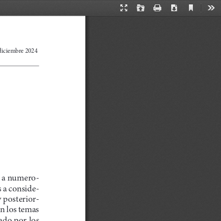
Current
Presentation
Open
Print
Download
Too
View
Mode
diciembre 2024
a a numero­
 a conside­
 posterior
n los temas 
ado por los 