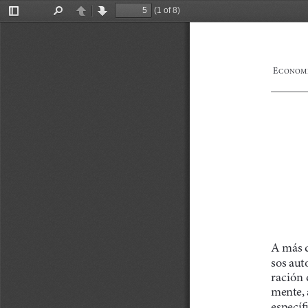
(1 of 8)
Toggle
Find
Previous
Next
Sidebar
E
CONOMÍ
A más d
sos aut
ración 
mente, 
específ