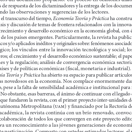
 de respuesta de los dictaminadores y la entrega de los document
ndo las observaciones y sugerencias de los lectores.
Economía Teoría y Práctica
el transcurso del tiempo, 
 ha constru
isis y discusión de temas de frontera relacionados con la innov
 crecimiento y desarrollo económico en la economía global, con én
 de los países emergentes. Particularmente, la revista ha publi
icos y/o aplicados inéditos y originales sobre: fenómenos asociad
gico; los vínculos entre la innovación tecnológica y social; l
ros; el crecimiento y el desarrollo económico sustentable; el papel
nes y la regulación; análisis de convergencia económica sectorial
aíses y de políticas económicas (fiscal, monetaria e industrial)
a Teoría y Práctica 
ha abierto su espacio para publicar artículos
as novedosos en la economía. Nos complace enormemente dar 
 pese a la falta de sensibilidad académica e institucional para f
. No obstante, esas barreras, el ánimo de continuar con el legado 
 que fundaron la revista, con el primer proyecto inter
­unidades de
Autónoma Metropolitana (
uam)
 y financiado por la Rectoría de
académica, la revista continúa con un brío renovado, convoc
olaboración de todos los que convergen en este proyecto editor
 va un reconocimiento a las jóvenes generaciones de economi
te participación. Comparto con ustedes estimados lectores, el