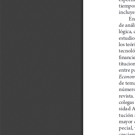
tiempos
incluye
En 
de anál
lógica,
estudio
los teór
tecnoló
financie
titucio
entre p
Economí
de tem
número,
revista
colegas
sidad 
tución 
mayor c
pecial,
crecien