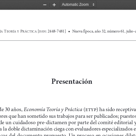
Zoom
Zoom
Out
In
[
: 2448­7481]
e
Nueva Época, año 32, número 61, julio­
 T
 P
A
EORÍA Y
RÁCTICA 
ISSN
Presentación
Economía Teoría y Práctica 
e 30 años, 
(
etyp
) ha sido receptiv
ores que han sometido sus trabajos para ser publicados; puestos
de un cuidadoso pre­dictamen por parte del comité editorial y
a la doble dictaminación ciega con evaluadores especializados e
icos del documento propuesto. Un proceso en ocasiones dilat