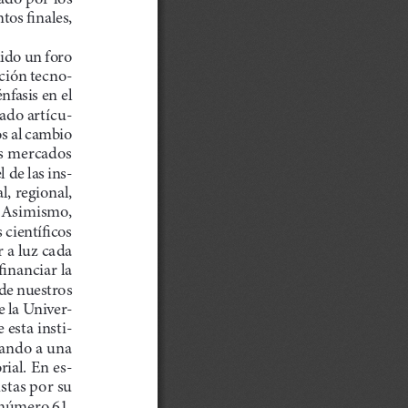
os finales, 
ido un foro 
ación tecno­
fasis en el 
cado artícu
os al cambio 
os mercados 
 de las ins­
, regional, 
. Asimismo, 
 científicos 
a luz cada 
inanciar la 
de nuestros 
 la Univer­
 esta insti
ando a una 
ial. En es­
stas por su 
 número 61, 